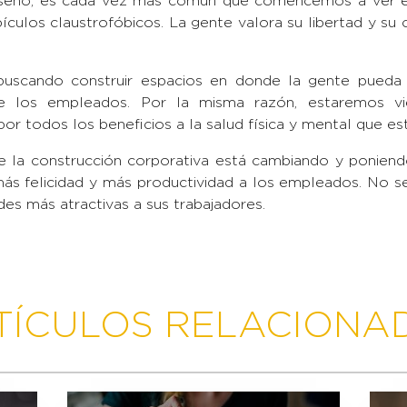
iseño, es cada vez más común que comencemos a ver esp
ulos claustrofóbicos. La gente valora su libertad y su 
n buscando construir espacios en donde la gente pueda
re los empleados. Por la misma razón, estaremos v
por todos los beneficios a la salud física y mental que es
de la construcción corporativa está cambiando y poniendo
 más felicidad y más productividad a los empleados. No s
des más atractivas a sus trabajadores.
TÍCULOS RELACIONA