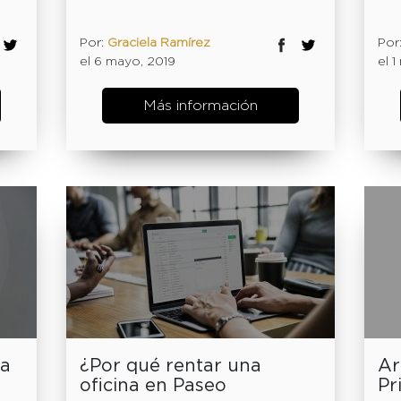
Por:
Graciela Ramírez
Por
el 6 mayo, 2019
el 
Más información
da
¿Por qué rentar una
Ar
oficina en Paseo
Pr