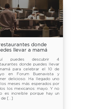
restaurantes donde
edes llevar a mamá
ra celebrar el 10 de
uí puedes descubrir 4
yo Forum Buenavista
taurantes donde puedes llevar
mamá para celebrar el 10 de
yo en Forum Buenavista y
mer delicioso. Ha llegado uno
 los meses más esperados por
dos los mexicanos: mayo. Y no
lo es increíble porque hay un
 de […]