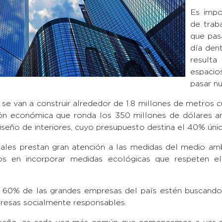
Es impo
de trab
que pas
día den
resulta
espacio
pasar n
se van a construir alrededor de 1.8 millones de metros c
ión económica que ronda los 350 millones de dólares a
seño de interiores, cuyo presupuesto destina el 40% úni
les prestan gran atención a las medidas del medio amb
os en incorporar medidas ecológicas que respeten e
 60% de las grandes empresas del país estén buscando e
esas socialmente responsables.