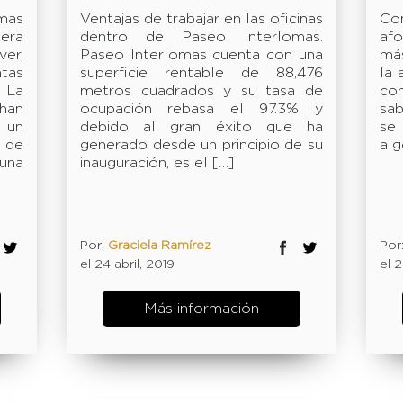
Interlomas?
mas
Ventajas de trabajar en las oficinas
Co
era
dentro de Paseo Interlomas.
af
ver,
Paseo Interlomas cuenta con una
má
tas
superficie rentable de 88,476
la 
 La
metros cuadrados y su tasa de
co
han
ocupación rebasa el 97.3% y
sab
 un
debido al gran éxito que ha
se
 de
generado desde un principio de su
alg
 una
inauguración, es el […]
Por:
Graciela Ramírez
Por
el 24 abril, 2019
el 2
Más información