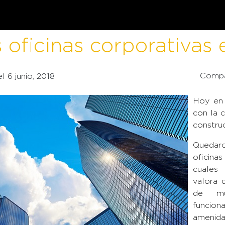
s oficinas corporativas
Compa
 el 6 junio, 2018
Hoy en d
con la 
construc
Quedaro
oficina
cuales 
valora 
de muy
funcion
amenida