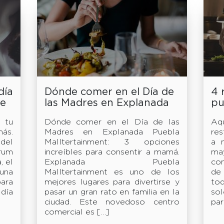
día
Dónde comer en el Día de
4 
de
las Madres en Explanada
pu
Puebla Malltertainment
pa
 tu
Dónde comer en el Día de las
Aq
ma
ás.
Madres en Explanada Puebla
res
del
Malltertainment: 3 opciones
a 
rum
increíbles para consentir a mamá.
ma
, el
Explanada Puebla
co
 una
Malltertainment es uno de los
de
ara
mejores lugares para divertirse y
to
 día
pasar un gran rato en familia en la
so
ciudad. Este novedoso centro
par
comercial es […]