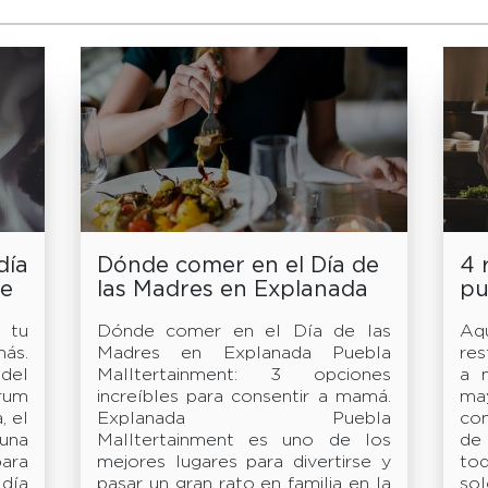
día
Dónde comer en el Día de
4 
de
las Madres en Explanada
pu
Puebla Malltertainment
pa
 tu
Dónde comer en el Día de las
Aq
ma
ás.
Madres en Explanada Puebla
res
del
Malltertainment: 3 opciones
a 
rum
increíbles para consentir a mamá.
ma
, el
Explanada Puebla
co
 una
Malltertainment es uno de los
de
ara
mejores lugares para divertirse y
to
 día
pasar un gran rato en familia en la
so