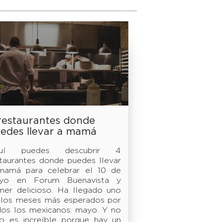
restaurantes donde
edes llevar a mamá
ra celebrar el 10 de
uí puedes descubrir 4
yo Forum Buenavista
taurantes donde puedes llevar
mamá para celebrar el 10 de
yo en Forum Buenavista y
mer delicioso. Ha llegado uno
 los meses más esperados por
dos los mexicanos: mayo. Y no
lo es increíble porque hay un