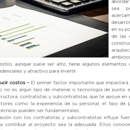
abordar
sea p
acercam
desarrol
en su po
de las 
constru
arquite
ambicio
stilo, aunque suele ser alto, tiene algunos elementos
enciales y atractivo para invertir.
ucir costos –
El primer factor importante que impactará
cio no es algún tipo de material o tecnología de punta: 
structora, contratistas y subcontratistas que te apoye en 
actores como la experiencia de su personal, el tipo de
técnicas pueden ser fundamentales.
ación con los contratistas y subcontratistas influye f
a contribuir al proyecto sea la adecuada. Ellos conoce