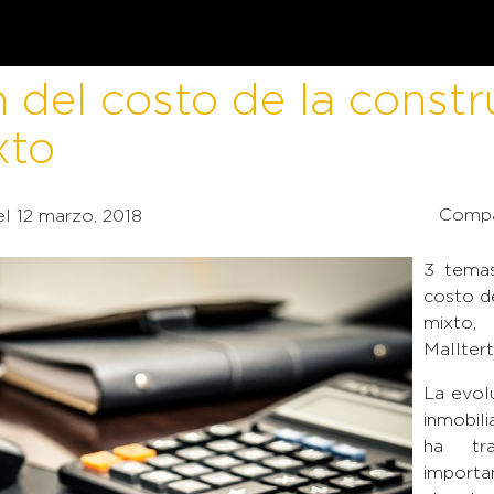
del costo de la constr
xto
Compa
 el 12 marzo, 2018
3 temas
costo d
mixto
Mallter
La evol
inmobil
ha tr
importa