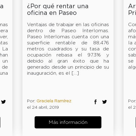
da
¿Por qué rentar una
Ar
oficina en Paseo
Pr
Interlomas?
mas
Ventajas de trabajar en las oficinas
Co
era
dentro de Paseo Interlomas.
af
ver,
Paseo Interlomas cuenta con una
má
tas
superficie rentable de 88,476
la 
 La
metros cuadrados y su tasa de
co
han
ocupación rebasa el 97.3% y
sab
 un
debido al gran éxito que ha
se
 de
generado desde un principio de su
alg
 una
inauguración, es el […]
Por:
Graciela Ramírez
Por
el 24 abril, 2019
el 2
Más información