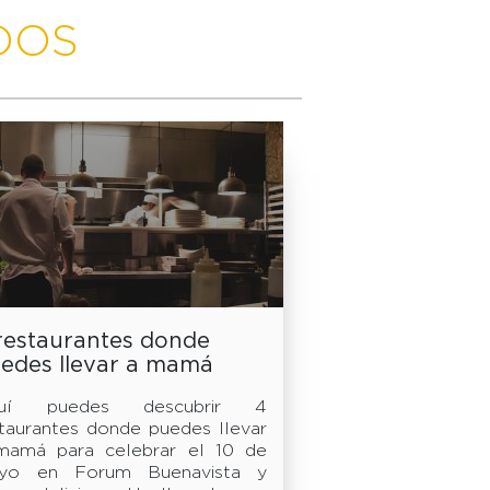
DOS
restaurantes donde
edes llevar a mamá
ra celebrar el 10 de
uí puedes descubrir 4
yo Forum Buenavista
taurantes donde puedes llevar
mamá para celebrar el 10 de
yo en Forum Buenavista y