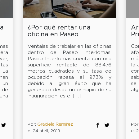
da
¿Por qué rentar una
Ar
oficina en Paseo
Pr
Interlomas?
mas
Ventajas de trabajar en las oficinas
Co
era
dentro de Paseo Interlomas.
af
ver,
Paseo Interlomas cuenta con una
má
tas
superficie rentable de 88,476
la 
 La
metros cuadrados y su tasa de
co
han
ocupación rebasa el 97.3% y
sab
 un
debido al gran éxito que ha
se
 de
generado desde un principio de su
alg
 una
inauguración, es el […]
Por:
Graciela Ramírez
Por
el 24 abril, 2019
el 2