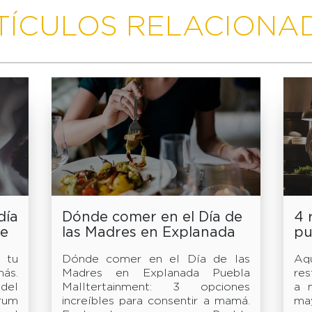
TÍCULOS RELACIONA
día
Dónde comer en el Día de
4 
de
las Madres en Explanada
pu
Puebla Malltertainment
pa
 tu
Dónde comer en el Día de las
Aq
ma
ás.
Madres en Explanada Puebla
res
del
Malltertainment: 3 opciones
a 
rum
increíbles para consentir a mamá.
ma