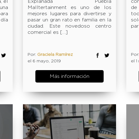
, el
Explanada Puebla
co
 una
Malltertainment es uno de los
de
ara
mejores lugares para divertirse y
to
 día
pasar un gran rato en familia en la
so
ciudad. Este novedoso centro
par
comercial es […]
Por:
Graciela Ramírez
Por
el 6 mayo, 2019
el 
Más información