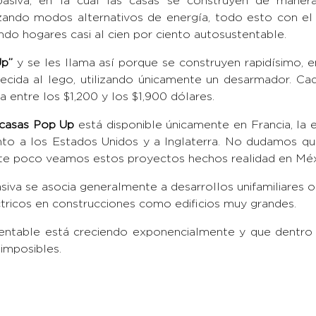
 pasiva, en la cual las casas se construyen de maner
lizando modos alternativos de energía, todo esto con el
ndo hogares casi al cien por ciento autosustentable.
Up”
y se les llama así porque se construyen rapidísimo, 
ida al lego, utilizando únicamente un desarmador. Cad
 entre los $1,200 y los $1,900 dólares.
casas Pop Up
está disponible únicamente en Francia, la 
to a los Estados Unidos y a Inglaterra. No dudamos q
nte poco veamos estos proyectos hechos realidad en Méx
asiva se asocia generalmente a desarrollos unifamiliares
tricos en construcciones como edificios muy grandes.
tentable está creciendo exponencialmente y que dentr
imposibles.