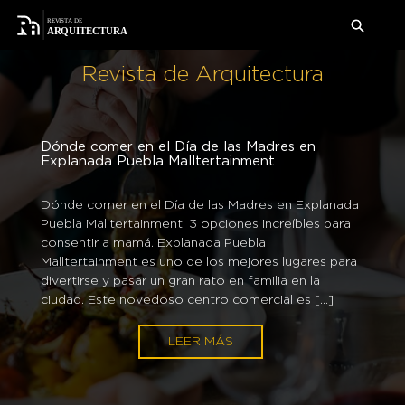
Revista de Arquitectura
Dónde comer en el Día de las Madres en
Explanada Puebla Malltertainment
Te presentamos dos formas artísticas que a una
Prepárate para consentir a tu papá en una
Dónde comer en el Día de las Madres en Explanada
Aquí puedes descubrir 4 restaurantes donde
primera instancia no tienen mucho que ver, pero
celebración más. Compra tus regalos del día del
Puebla Malltertainment: 3 opciones increíbles para
puedes llevar a mamá para celebrar el 10 de mayo
que sin embargo, juntas pueden lograr hacer magia.
padre en éstas tiendas de Forum Cuernavaca.
consentir a mamá. Explanada Puebla
en Forum Buenavista y comer delicioso. Ha llegado
La moda y la arquitectura han compartido desde
Forum Cuernavaca, el increíble centro comercial es
Malltertainment es uno de los mejores lugares para
uno de los meses más esperados por todos los
sus inicios un objetivo en común: el de transformar
una de las mejores opciones para celebrar toda
divertirse y pasar un gran rato en familia en la
mexicanos: mayo. Y no solo es increíble porque
una necesidad en una […]
ocasión. Con el día del padre a […]
ciudad. Este novedoso centro comercial es […]
hay un par de […]
LEER MÁS
LEER MÁS
LEER MÁS
LEER MÁS