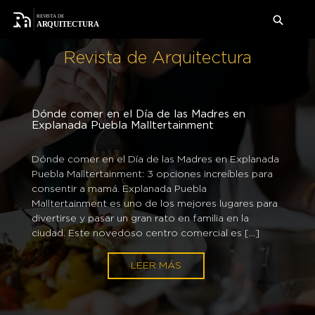
Revista de Arquitectura
Dónde comer en el Día de las Madres en
Explanada Puebla Malltertainment
Te presentamos dos formas artísticas que a una
Prepárate para consentir a tu papá en una
Dónde comer en el Día de las Madres en Explanada
Aquí puedes descubrir 4 restaurantes donde
primera instancia no tienen mucho que ver, pero
celebración más. Compra tus regalos del día del
Puebla Malltertainment: 3 opciones increíbles para
puedes llevar a mamá para celebrar el 10 de mayo
que sin embargo, juntas pueden lograr hacer magia.
padre en éstas tiendas de Forum Cuernavaca.
consentir a mamá. Explanada Puebla
en Forum Buenavista y comer delicioso. Ha llegado
La moda y la arquitectura han compartido desde
Forum Cuernavaca, el increíble centro comercial es
Malltertainment es uno de los mejores lugares para
uno de los meses más esperados por todos los
sus inicios un objetivo en común: el de transformar
una de las mejores opciones para celebrar toda
divertirse y pasar un gran rato en familia en la
mexicanos: mayo. Y no solo es increíble porque
una necesidad en una […]
ocasión. Con el día del padre a […]
ciudad. Este novedoso centro comercial es […]
hay un par de […]
LEER MÁS
LEER MÁS
LEER MÁS
LEER MÁS